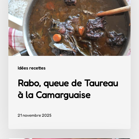
Taureau
à
la
Camarguaise
Idées recettes
Rabo, queue de Taureau
à la Camarguaise
21 novembre 2025