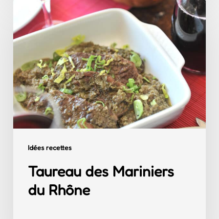
Taureau
des
Mariniers
du
Rhône
Idées recettes
Taureau des Mariniers
du Rhône