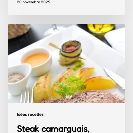
20 novembre 2025
Steak
camarguais,
beurre
relevés
à
l’anchois
et
crème
de
Idées recettes
poivron
Steak camarguais,
anisé