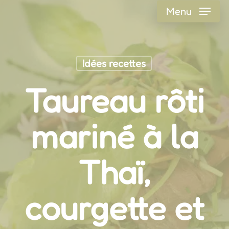
Skip
Menu
to
main
content
Idées recettes
Taureau rôti
mariné à la
Thaï,
courgette et