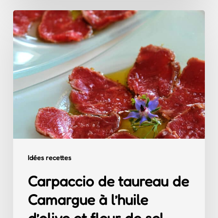
Carpaccio
de
taureau
de
Camargue
à
l’huile
d’olive
et
Idées recettes
fleur
Carpaccio de taureau de
de
Camargue à l’huile
sel