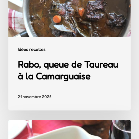
à
la
Camarguaise
Idées recettes
Rabo, queue de Taureau
à la Camarguaise
21 novembre 2025
Taureau
des