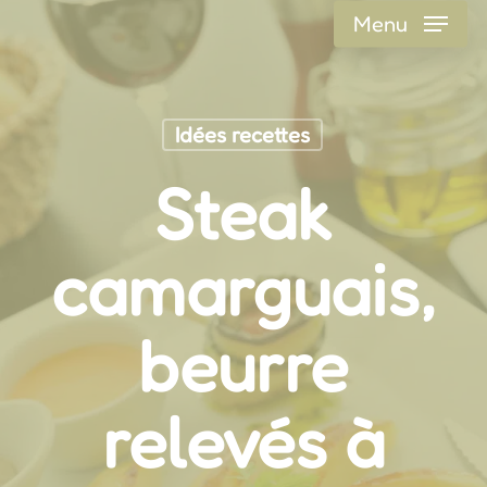
Skip
Menu
to
main
content
Idées recettes
Steak
camarguais,
beurre
relevés à