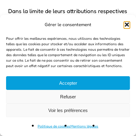
Dans la limite de leurs attributions respectives
et pour les finalités rappelées ci-dessus, les
Gérer le consentement
principales personnes susceptibles d’avoir
Pour offrir les meilleures expériences, nous utilisons des technologies
accès aux données des utilisateurs de
telles que les cookies pour stocker et/ou accéder aux informations des
appareils. Le fait de consentir à ces technologies nous permettra de traiter
aoptaureaudecamargue.fr sont
des données telles que le comportement de navigation ou les ID uniques
sur ce site. Le fait de ne pas consentir ou de retirer son consentement
principalement les agents de notre service
peut avoir un effet négatif sur certaines caractéristiques et fonctions.
client.
Accepter
7.5 Types de données collectées
Refuser
Concernant les utilisateurs du site
Voir les préférences
aoptaureaudecamargue.fr, nous collectons
les données suivantes qui sont indispensables
Politique de cookies
Mentions légales
au fonctionnement du service, et qui seront