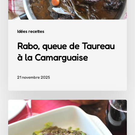
Camarguaise
Idées recettes
Rabo, queue de Taureau
à la Camarguaise
21 novembre 2025
Taureau
des
Mariniers