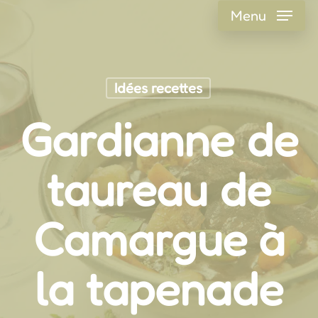
Skip
Menu
to
main
content
Idées recettes
Gardianne de
taureau de
Camargue à
la tapenade