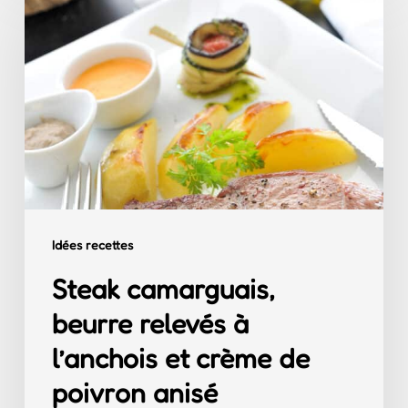
camarguais,
beurre
relevés
à
l’anchois
et
crème
de
Idées recettes
poivron
Steak camarguais,
anisé
beurre relevés à
l’anchois et crème de
poivron anisé