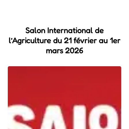
Salon International de
l’Agriculture du 21 février au 1er
mars 2026
Salon
Régional
de
l’Agriculture
du
13