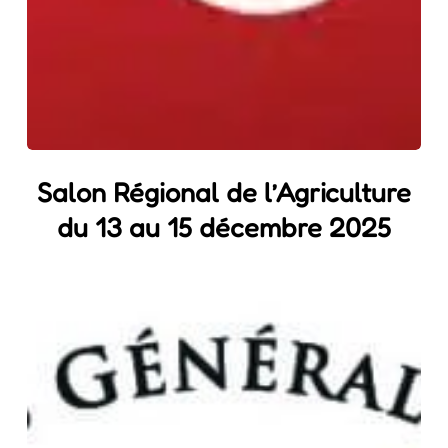
Salon Régional de l’Agriculture
du 13 au 15 décembre 2025
L’AOP
Taureau
de
Camargue
primée