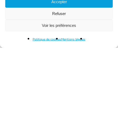
Accepter
Refuser
Voir les préférences
Politique de cookies
Mentions légales
L’AOP Taureau de Camargue
primée au Concours Général
Agricole 2025
Catégories